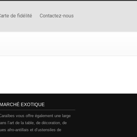
arte de fidélité
Contactez-nous
MARCHÉ EXOTIQUE
Caraïbes vous offre également une large
s l’art de la table, de décoration, de
es afro-antillais et d’ustensiles de