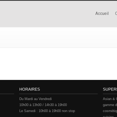
Accueil
C
HORAIRES
SUPER
Du Mardi au Vendredi
Asian & 
10h00 à 13h00 / 14h30 à 19h00
gamme dan
Le Samedi : 10h00 à 19h00 non stop
cosmétiqu
cuisine.